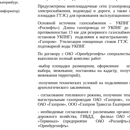
Екатеринбург,
Предусмотрены внеплощадочные сети (газопровод
электроснабжения, водоводы) и дороги, а также
тоинформатор)
площадки ГТЭС) для проживания эксплуатационног
Основной источник газоснабжения – УКПНГ
«Роснефть»). Длина газопровода от УКПНГ до
протяженностью 13 км для резервного газоснабже
остановов УКПНГ) подключен к магистральному 
«Газпром». Утилизация очищенных стоков ГТЭС п
подтоварной воды УКПНГ.
По договору с ОАО «Оренбургнефть» специалист
выполнили полный комплекс работ:
-выбор площадки размещения, оформление зем
выбора, межевание, постановка на кадастр, пол
межевания территорий);
-получение технических условий на подключение вс
археологического заключения;
- согласование топливного режима, получение те
магистральным газопроводам ОАО «Газпром», со
ОАО «Газпром», ООО «Газпром Трансгаз Екатери
- необходимые согласования с различными органи
дорожного хозяйства, ГИБДД, филиал ОАО
«Терминал» (предприятие ОАО «Роснефть»)
«Оренбургнефть».