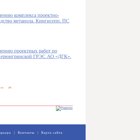
ению комплекса проектно-
одство метанола. Кингисепп. ПС
ению проектных работ по
1 Нерюнгринской ГРЭС АО «ДГК».
...
→
арьера
|
Контакты
|
Карта сайта