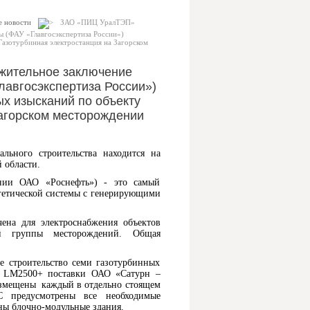
е новости
ЗАО «ПИЦ УралТЭП»
ы (ФАУ «Главгосэкспертиза России»)
азотурбинная электростанция на Загорском
жительное заключение
лавгосэкспертиза России»)
х изысканий по объекту
Загорском месторождении
ьного строительства находится на
 области.
нии ОАО «Роснефть») - это самый
гетической системы с генерирующими
чена для электроснабжения объектов
ой группы месторождений. Общая
е строительство семи газотурбинных
 LM2500+ поставки ОАО «Сатурн –
азмещены каждый в отдельно стоящем
 предусмотрены все необходимые
ы блочно-модульные здания.