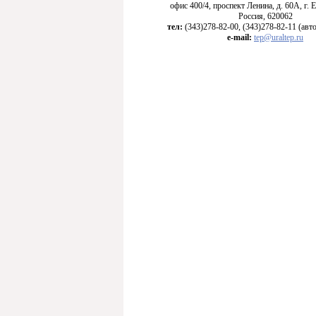
офис 400/4, проспект Ленина, д. 60А, г. 
Россия, 620062
тел:
(343)278-82-00, (343)278-82-11 (ав
e-mail:
tep@uraltep.ru