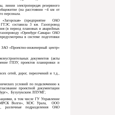
ы, линии электропередач резервного
 общежитие (на расстоянии ~4 км от
о персонала.
 «Загорская» (предприятие ОАО
 ГТЭС составила 3 км. Газопровод
ния (в период плановых и аварийных
газопроводу «Оренбург-Самара» ОАО
редусмотрена в системе подготовки
ы ЗАО «Проектно-инженерный центр»
леустроительных документов (акты
учение ГПЗУ, проектов планировки и
ех сетей, дорог, пересечений и т.д.,
хнических условий по подключению к
гласование проектной документации
нбург», Бузулукским ЛПУМГ;
зациями, в том числе ГУ Управление
 «МРСК Волги», МЭС Урала, ООО
, различные подразделения ОАО