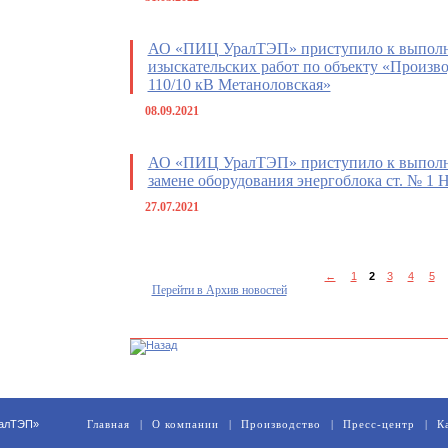
АО «ПИЦ УралТЭП» приступило к выполн
изыскательских работ по объекту «Произв
110/10 кВ Метаноловская»
08.09.2021
АО «ПИЦ УралТЭП» приступило к выполн
замене оборудования энергоблока ст. № 
27.07.2021
←
1
2
3
4
5
Перейти в Архив новостей
ралТЭП»
Главная
|
О компании
|
Производство
|
Пресс-центр
|
К