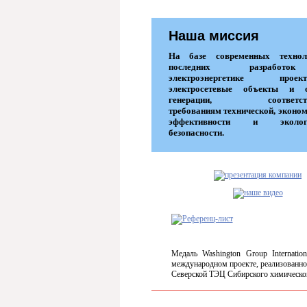
Наша миссия
На базе современных техно
последних разрабо
электроэнергетике проекти
электросетевые объекты и 
генерации, соответств
требованиям технической, эконо
эффективности и экологи
безопасности.
Медаль Washington Group Internation
международном проекте, реализованно
Северской ТЭЦ Сибирского химическо