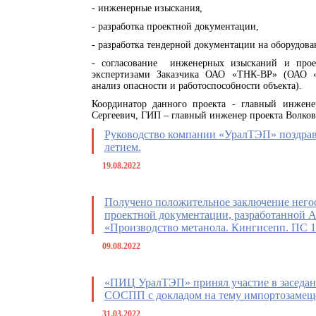
- инженерные изыскания,
- разработка проектной документации,
- разработка тендерной документации на оборудов
- согласование инженерных изысканий и прое
экспертизами Заказчика ОАО «ТНК-ВР» (ОАО 
анализ опасности и работоспособности объекта).
Координатор данного проекта - главный инжене
Сергеевич, ГИП – главный инженер проекта Волков
Руководство компании «УралТЭП» поздрав
летием.
19.08.2022
Получено положительное заключение него
проектной документации, разработанной
«Производство метанола. Кингисепп. ПС 1
09.08.2022
«ПИЦ УралТЭП» принял участие в заседан
СОСПП с докладом на тему импортозамещ
31.03.2022