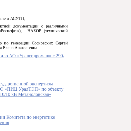
ание и АСУТП,
ктной документации с различными
«Роснефть»), HAZOP (технический
р по генерации Сосновских Сергей
а Елена Анатольевна.
ило АО «Уралгидромаш» с 290-
сударственной экспертизы
 АО «ПИЦ УралТЭП» по объекту
10/10 кВ Метаноловская»
ии Комитета по энергетике
ения