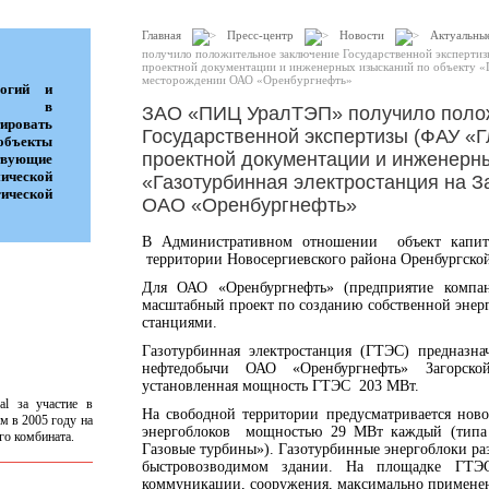
Главная
Пресс-центр
Новости
Актуальны
получило положительное заключение Государственной экспертиз
проектной документации и инженерных изысканий по объекту «Г
месторождении ОАО «Оренбургнефть»
логий и
ток в
ЗАО «ПИЦ УралТЭП» получило поло
ровать
Государственной экспертизы (ФАУ «Г
объекты
проектной документации и инженерны
ующие
мической
«Газотурбинная электростанция на 
ческой
ОАО «Оренбургнефть»
В Административном отношении объект капитал
территории Новосергиевского района Оренбургской
Для ОАО «Оренбургнефть» (предприятие компа
масштабный проект по созданию собственной энер
станциями.
Газотурбинная электростанция (ГТЭС) предназна
нефтедобычи ОАО «Оренбургнефть» Загорск
установленная мощность ГТЭС 203 МВт.
al за участие в
На свободной территории предусматривается ново
м в 2005 году на
энергоблоков мощностью 29 МВт каждый (типа
го комбината.
Газовые турбины»). Газотурбинные энергоблоки р
быстровозводимом здании. На площадке ГТЭС
коммуникации, сооружения, максимально применен