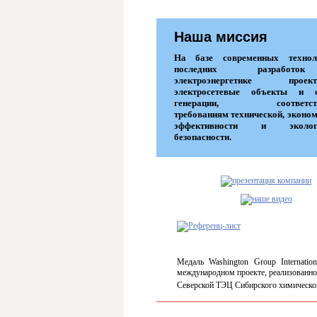
Наша миссия
На базе современных техно
последних разрабо
электроэнергетике проекти
электросетевые объекты и 
генерации, соответств
требованиям технической, эконо
эффективности и экологи
безопасности.
Медаль Washington Group Internation
международном проекте, реализованно
Северской ТЭЦ Сибирского химическо