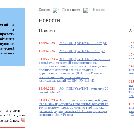
Главная
Пресс-центр
Новости
Новости
логий и
ток в
Новости
Ар
ровать
объекты
16.04.2026
--
АО «ПИЦ УралТЭП» — 23 года!
18.
ующие
«Ур
мической
16.04.2025
--
АО «ПИЦ УралТЭП» - 22 года!
ческой
15.
инж
01.05.2023
--
АО «ПИЦ УралТЭП» приступило к
разработке проектной документации на
строительство нового комплекса производства
14.
пропилена дегидрированием пропана и
инж
деривативов пропилена» (ДГП-2). Объекты
мод
соглашений о защите и поощрении
капиталовложений (СЗПК). РУ 110 кВ
11.
гос
16.04.2023
--
АО «ПИЦ УралТЭП» отметило 20-
про
летний юбилей!
ООО
ЗАО
01.03.2023
--
АО «Проектно-инженерный центр
УралТЭП» приступило к проектным работам по
09.
техническому перевооружению турбины ст.6
инж
al за участие в
филиала Среднеуральская ГРЭС генерирующей
газ
компании «Энел Россия».
«Су
м в 2005 году на
го комбината.