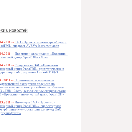
хив новостей
04.2011
--
ЗАО «Проектно- инженерный центр
алТЭП» внедряет AVEVA Instrumentation
04.2011
--
Проектной организации «Проектно -
енерный центр УралТЭП» - 8 лет
04.2011
--
Специалисты ЗАО «Проектно-
енерный центр УралТЭП» примут участие в
ернизации оборудования Омской ТЭЦ-3
03.2011
--
Положительное заключение
ударственной экспертизы получено по
ектам внешнего электроснабжения объектов
 «ТНК - Уват», выполненным специалистами
 «Проектно – инженерный центр УралТЭП»
03.2011
--
Инженеры ЗАО «Проектно -
енерный центр УралТЭП»» спроектируют
отурбинные электростанции для нужд ОАО
ргутнефтегаз»