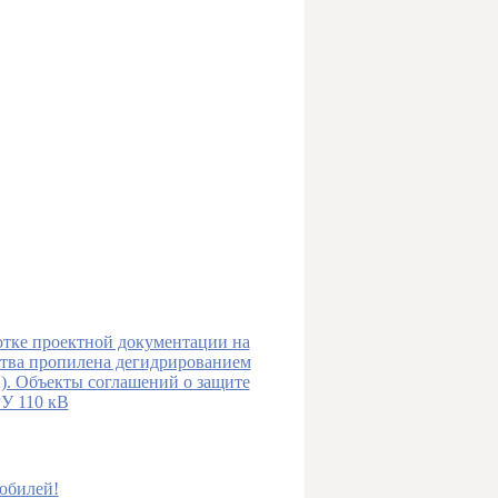
тке проектной документации на
ства пропилена дегидрированием
). Объекты соглашений о защите
У 110 кВ
юбилей!