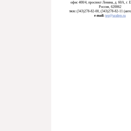
офис 400/4, проспект Ленина, д. 60А, г. 
Россия, 620062
тел:
(343)278-82-00, (343)278-82-11 (ав
e-mail:
tep@uraltep.ru