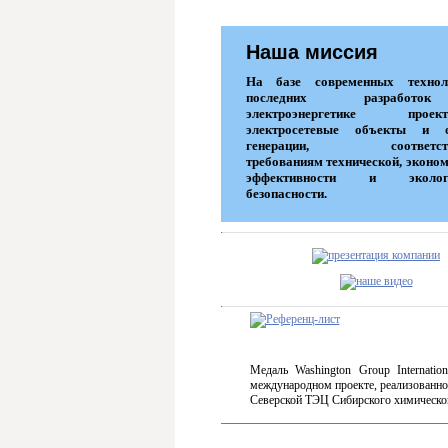
Наша миссия
На базе современных техно
последних разрабо
электроэнергетике проекти
электросетевые объекты и 
генерации, соответств
требованиям технической, эконо
эффективности и экологи
безопасности.
Медаль Washington Group Internation
международном проекте, реализованно
Северской ТЭЦ Сибирского химическо