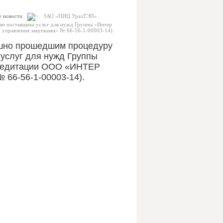
е новости
ЗАО «ПИЦ УралТЭП»
ве поставщика услуг для нужд Группы «Интер
управления закупками» № 66-56-1-00003-14).
шно прошедшим процедуру
 услуг для нужд Группы
кредитации ООО «ИНТЕР
 66-56-1-00003-14).