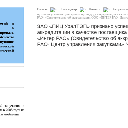
Главная
Пресс-центр
Новости
Актуальны
признано успешно прошедшим процедуру аккредитации в качест
РАО» (Свидетельство об аккредитации ООО «ИНТЕР РАО- Центр 
логий и
ЗАО «ПИЦ УралТЭП» признано успе
ток в
аккредитации в качестве поставщика
ровать
объекты
«Интер РАО» (Свидетельство об ак
ующие
РАО- Центр управления закупками» №
мической
ческой
al за участие в
м в 2005 году на
го комбината.